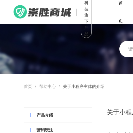
科
首
技
旗
页
下
产
品
首页
/
帮助中心
/
关于小程序主体的介绍
关于小程
产品介绍
营销玩法